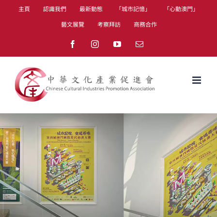
Skip
主頁
認識我們
最新動態
「城市記憶」
「心動澳門」
to
藝文展覽
考察拜訪
商務合作
content
Facebook
Instagram
YouTube
Email