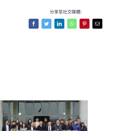
分享至社交媒體:
Facebook
Twitter
LinkedIn
WhatsApp
Pinterest
Email