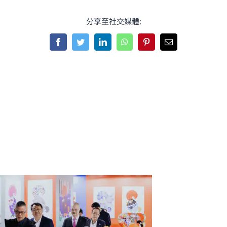
分享至社交媒體:
Facebook
Twitter
LinkedIn
WhatsApp
Pinterest
Email