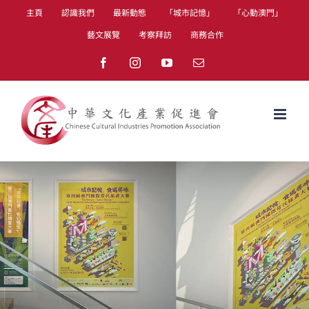
Skip
主頁
認識我們
最新動態
「城市記憶」
「心動澳門」
to
藝文展覽
考察拜訪
商務合作
content
Facebook
Instagram
YouTube
Email