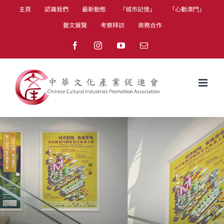
Skip
主頁
認識我們
最新動態
「城市記憶」
「心動澳門」
to
藝文展覽
考察拜訪
商務合作
content
Facebook
Instagram
YouTube
Email