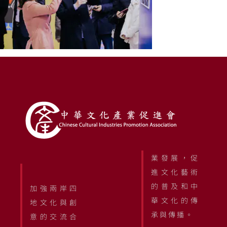
業發展，促
進文化藝術
的普及和中
加強兩岸四
華文化的傳
地文化與創
承與傳播。
意的交流合