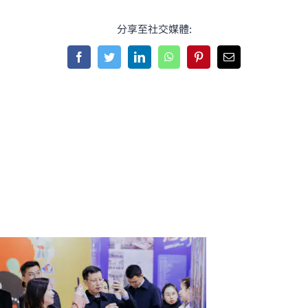
分享至社交媒體:
Facebook
Twitter
LinkedIn
WhatsApp
Pinterest
Email