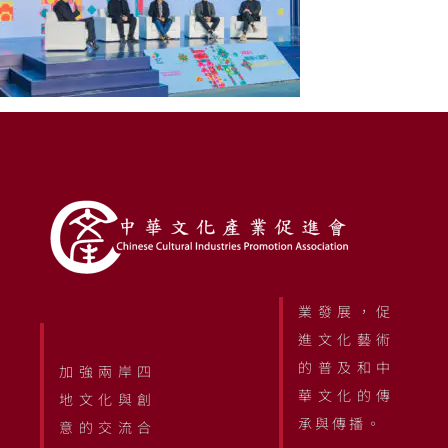
業發展，促
進文化藝術
的普及和中
加強兩岸四
華文化的傳
地文化與創
承與傳播。
意的交流合