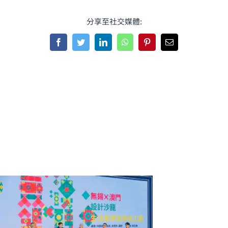
分享至社交媒體:
Facebook
Twitter
LinkedIn
WhatsApp
Pinterest
Email