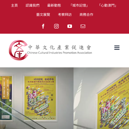
Skip
主頁
認識我們
最新動態
「城市記憶」
「心動澳門」
to
藝文展覽
考察拜訪
商務合作
content
Facebook
Instagram
YouTube
Email