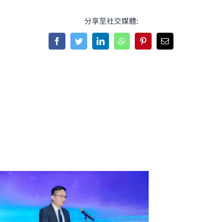
分享至社交媒體:
Facebook
Twitter
LinkedIn
WhatsApp
Pinterest
Email