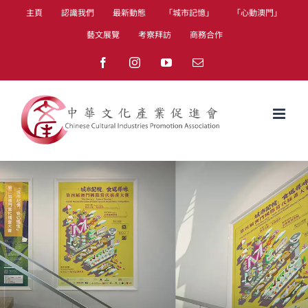
Skip
主頁
認識我們
最新動態
「城市記憶」
「心動澳門」
to
藝文展覽
考察拜訪
商務合作
content
Facebook
Instagram
YouTube
Email