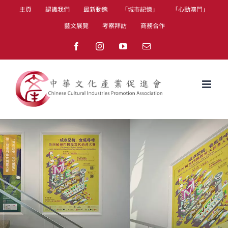
Skip
主頁
認識我們
最新動態
「城市記憶」
「心動澳門」
to
藝文展覽
考察拜訪
商務合作
content
Facebook
Instagram
YouTube
Email