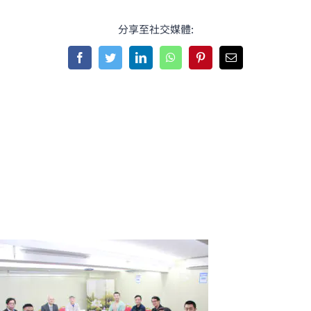
分享至社交媒體:
Facebook
Twitter
LinkedIn
WhatsApp
Pinterest
Email