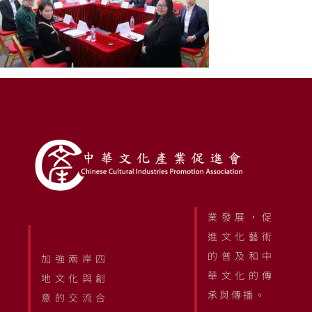
業發展，促
進文化藝術
的普及和中
加強兩岸四
華文化的傳
地文化與創
承與傳播。
意的交流合