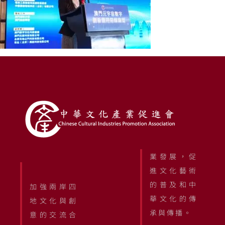
業發展，促
進文化藝術
的普及和中
加強兩岸四
華文化的傳
地文化與創
承與傳播。
意的交流合