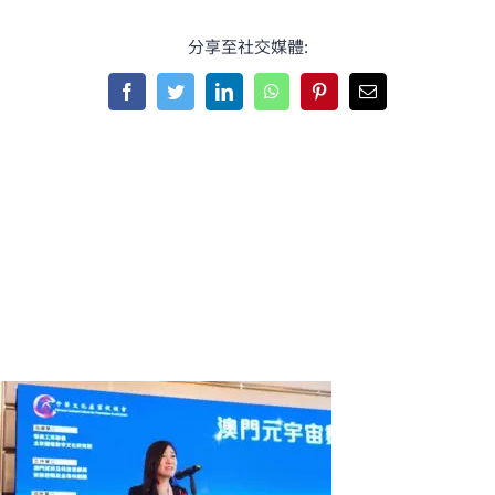
分享至社交媒體:
Facebook
Twitter
LinkedIn
WhatsApp
Pinterest
Email