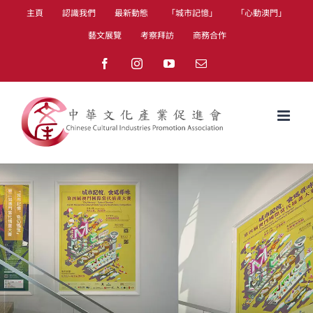
Skip
主頁
認識我們
最新動態
「城市記憶」
「心動澳門」
to
藝文展覽
考察拜訪
商務合作
content
Facebook
Instagram
YouTube
Email