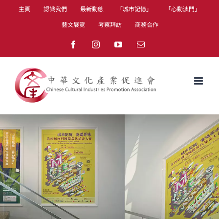
Skip
主頁
認識我們
最新動態
「城市記憶」
「心動澳門」
to
藝文展覽
考察拜訪
商務合作
content
Facebook
Instagram
YouTube
Email