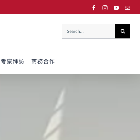
Facebook
Instagram
YouTube
Emai
Search
for:
考察拜訪
商務合作