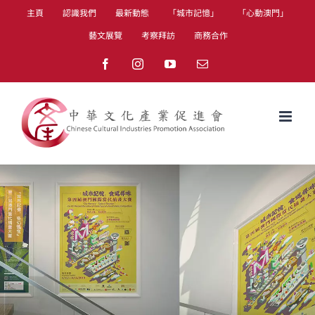
Skip
主頁
認識我們
最新動態
「城市記憶」
「心動澳門」
to
藝文展覽
考察拜訪
商務合作
content
Facebook
Instagram
YouTube
Email