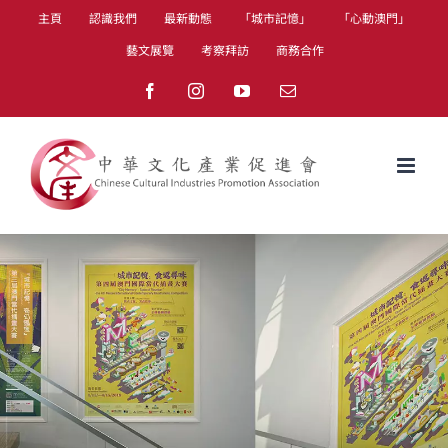
Skip
主頁
認識我們
最新動態
「城市記憶」
「心動澳門」
to
藝文展覽
考察拜訪
商務合作
content
Facebook
Instagram
YouTube
Email