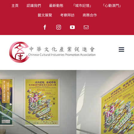
Skip
主頁
認識我們
最新動態
「城市記憶」
「心動澳門」
to
藝文展覽
考察拜訪
商務合作
content
Facebook
Instagram
YouTube
Email