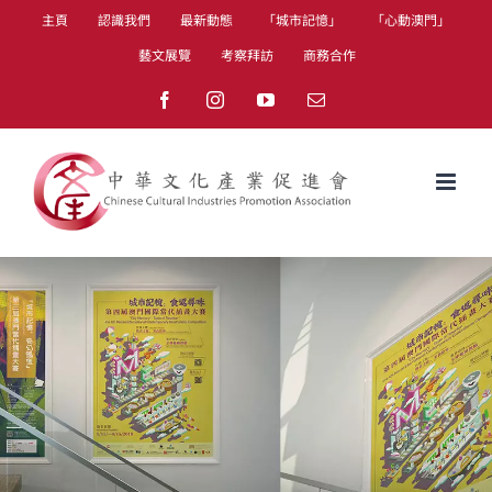
Skip
主頁
認識我們
最新動態
「城市記憶」
「心動澳門」
to
藝文展覽
考察拜訪
商務合作
content
Facebook
Instagram
YouTube
Email