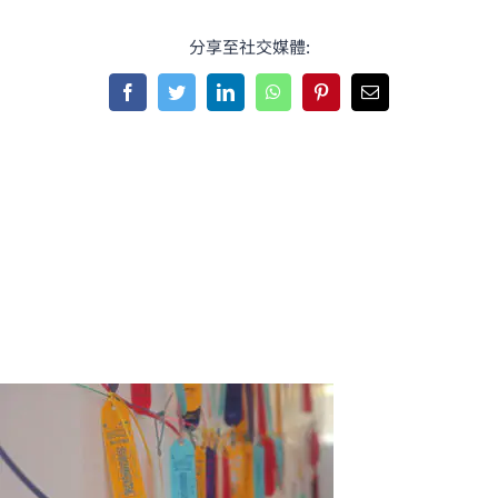
分享至社交媒體:
Facebook
Twitter
LinkedIn
WhatsApp
Pinterest
Email