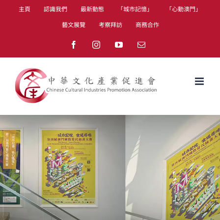
Skip
主頁
認識我們
最新動態
「城市記憶」
「心動澳門」
to
藝文展覽
考察拜訪
商務合作
content
Facebook
Instagram
YouTube
Email