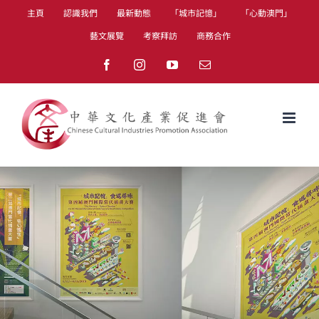
Skip
主頁
認識我們
最新動態
「城市記憶」
「心動澳門」
to
藝文展覽
考察拜訪
商務合作
content
Facebook
Instagram
YouTube
Email