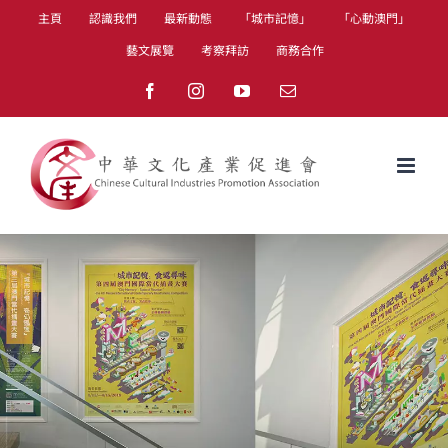
Skip
主頁
認識我們
最新動態
「城市記憶」
「心動澳門」
to
藝文展覽
考察拜訪
商務合作
content
Facebook
Instagram
YouTube
Email