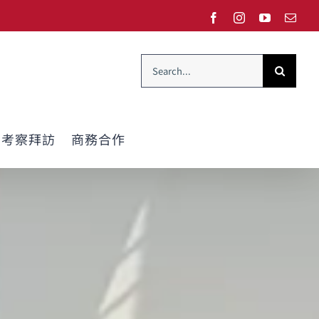
Facebook
Instagram
YouTube
Emai
Search
for:
考察拜訪
商務合作