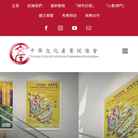
Skip
主頁
認識我們
最新動態
「城市記憶」
「心動澳門」
to
藝文展覽
考察拜訪
商務合作
content
Facebook
Instagram
YouTube
Email