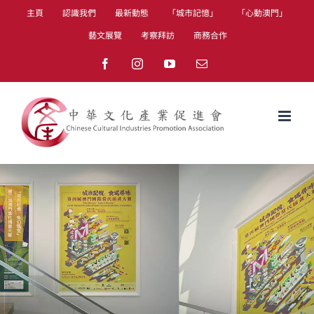
Skip
主頁
認識我們
最新動態
「城市記憶」
「心動澳門」
to
藝文展覽
考察拜訪
商務合作
content
Facebook
Instagram
YouTube
Email