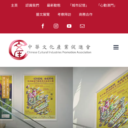
Skip
主頁
認識我們
最新動態
「城市記憶」
「心動澳門」
to
藝文展覽
考察拜訪
商務合作
content
Facebook
Instagram
YouTube
Email