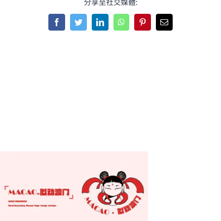
分享至社交媒體:
Facebook
Twitter
LinkedIn
WhatsApp
Pinterest
Email