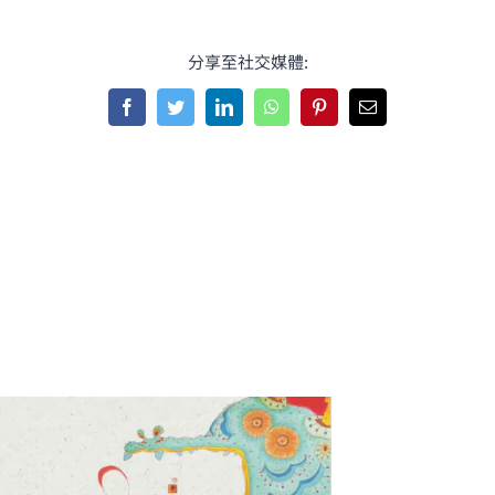
分享至社交媒體:
Facebook
Twitter
LinkedIn
WhatsApp
Pinterest
Email