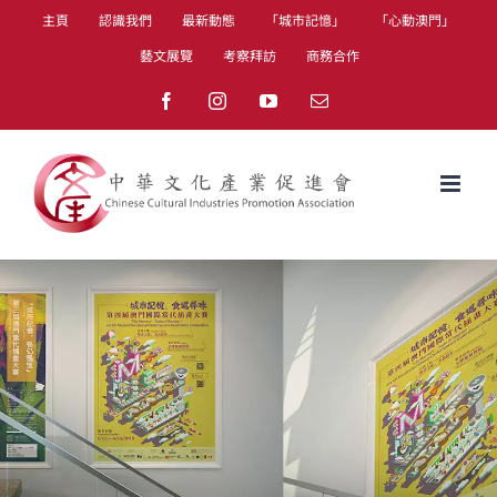
Skip
主頁
認識我們
最新動態
「城市記憶」
「心動澳門」
to
藝文展覽
考察拜訪
商務合作
content
Facebook
Instagram
YouTube
Email