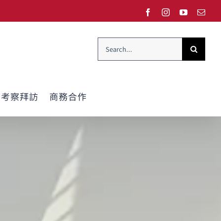
Facebook
Instagram
YouTube
Emai
Search
for:
考察拜訪
商務合作