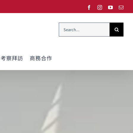
Facebook
Instagram
YouTube
Emai
Search
for:
考察拜訪
商務合作