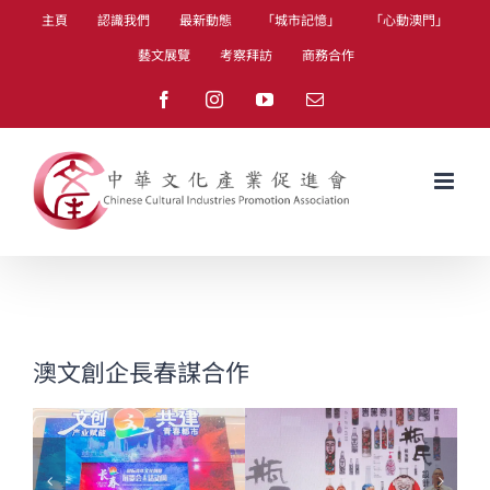
Skip
主頁
認識我們
最新動態
「城市記憶」
「心動澳門」
to
藝文展覽
考察拜訪
商務合作
content
Facebook
Instagram
YouTube
Email
澳文創企長春謀合作