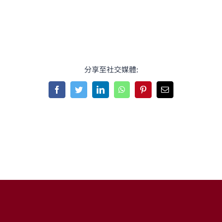
分享至社交媒體:
Facebook
Twitter
LinkedIn
WhatsApp
Pinterest
Email