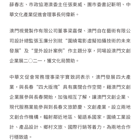
薛春志、市政協港澳委主任張東威、團市委書記靳明、中
華文化產業促進會理事長何偉新。
澳門視覺製作有限公司董事梁嘉傑、澳門自在藝術有限公
司設計總監張玉廉分別就“圍繞電影虛擬拍攝技術的未來
發展”及“里外設計案例”作主題分享，同場設澳門文創
企業展二○二一，獲文化局贊助。
中華文促會常務理事梁宇寶致詞表示，澳門發展四大產
業，與長春“四大版塊”具有廣闊合作空間，藉澳門文創
企業展參與長春開始，加強相互了解，讓澳門文創企業、
現代服務業能參與到長春文旅節慶、文創產業，設立兩地
文創合作機構，輻射鄰近地區、葡語系國家，圍繞工業設
計、產品設計、鄉村文旅、國際行銷等着力，為兩地合作
行穩致遠。