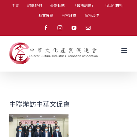
Skip
主頁
認識我們
最新動態
「城市記憶」
「心動澳門」
to
藝文展覽
考察拜訪
商務合作
content
Facebook
Instagram
YouTube
Email
中聯辦訪中華文促會