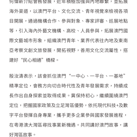
何偉新介紹會務發展，近年積極加強與內地聯繫，並拓展
海外渠道，以澳門平台、文化交流、青年視覺來檢視各項
目開展，通過機構合作、參與對象、專家評審、巡展地點
等，引入海內外藝文機構、高校、人員參與，拓展澳門國
際文藝城市形象，組織澳門青年、業界代表往內地及東南
亞考察文創文旅發展，開拓視野，善用文化交流屬性，搭
建好“民心相通”橋樑。
殷汝濤表示，該會抓住澳門“一中心、一平台、一基地”
精準定位，會務方向切合時代性及青年發展需求，持續成
長作出自身探索並取得成果。冀保持初心，繼續圍繞澳門
定位，把握國家政策及立足灣區優勢，依托現代科技+及數
字平台發揮自身專業，攜手更多企業參與國家發展進程，
在粵港澳大灣區尋找事業新機遇。共同講好澳門故事，講
好灣區故事。