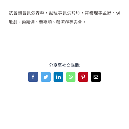
該會副會長張森華，副理事長洪玲玲，常務理事孟舒、侯
敏釗、梁嘉傑、黃嘉順、蔡潔輝等與會。
分享至社交媒體:
Facebook
Twitter
LinkedIn
WhatsApp
Pinterest
Email