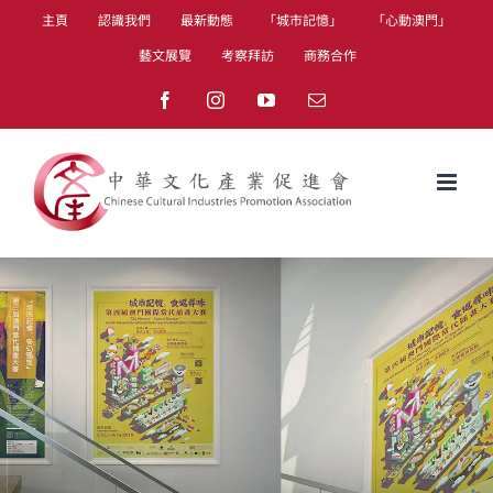
Skip
主頁
認識我們
最新動態
「城市記憶」
「心動澳門」
to
藝文展覽
考察拜訪
商務合作
content
Facebook
Instagram
YouTube
Email