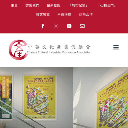
Skip
主頁
認識我們
最新動態
「城市記憶」
「心動澳門」
to
藝文展覽
考察拜訪
商務合作
content
Facebook
Instagram
YouTube
Email