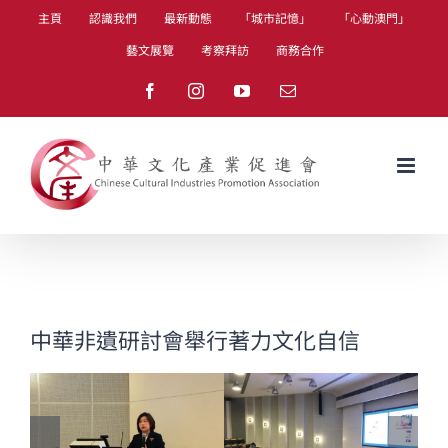
Skip
主頁
認識我們
最新動態
「城市記憶」
「心動澳門」
to
藝文展覽
考察拜訪
商務合作
content
Facebook
Instagram
YouTube
Email
中華非遺研討會舉行著力文化自信