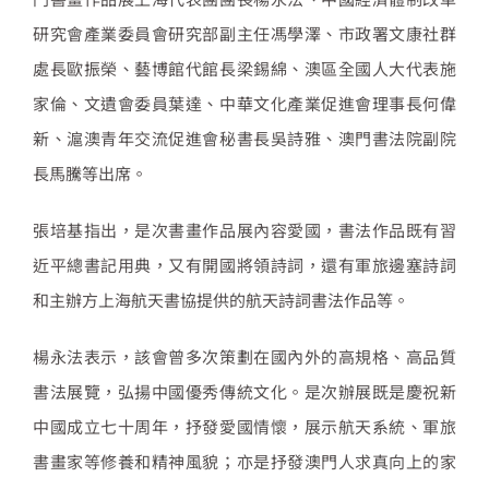
研究會產業委員會研究部副主任馮學澤、市政署文康社群
處長歐振榮、藝博館代館長梁錫綿、澳區全國人大代表施
家倫、文遺會委員葉達、中華文化產業促進會理事長何偉
新、滬澳青年交流促進會秘書長吳詩雅、澳門書法院副院
長馬騰等出席。
張培基指出，是次書畫作品展內容愛國，書法作品既有習
近平總書記用典，又有開國將領詩詞，還有軍旅邊塞詩詞
和主辦方上海航天書協提供的航天詩詞書法作品等。
楊永法表示，該會曾多次策劃在國內外的高規格、高品質
書法展覽，弘揚中國優秀傳統文化。是次辦展既是慶祝新
中國成立七十周年，抒發愛國情懷，展示航天系統、軍旅
書畫家等修養和精神風貌；亦是抒發澳門人求真向上的家