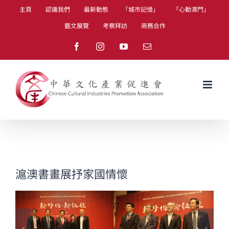
Skip
主頁
認識我們
最新動態
「城市記憶」
「心動澳門」
to
藝文展覽
考察拜訪
商務合作
content
Facebook
Instagram
YouTube
Email
滬澳書畫展抒家國情懷