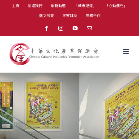
Skip
主頁
認識我們
最新動態
「城市記憶」
「心動澳門」
to
藝文展覽
考察拜訪
商務合作
content
Facebook
Instagram
YouTube
Email