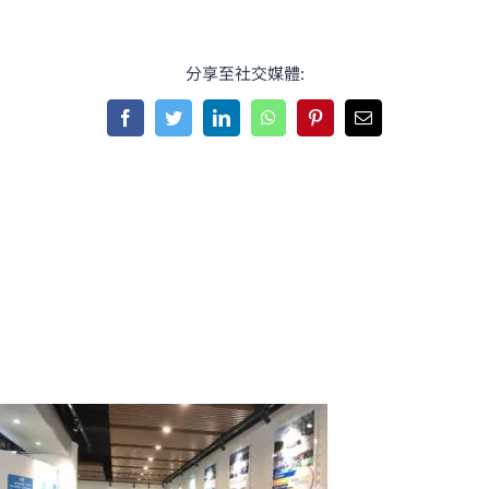
分享至社交媒體:
Facebook
Twitter
LinkedIn
WhatsApp
Pinterest
Email