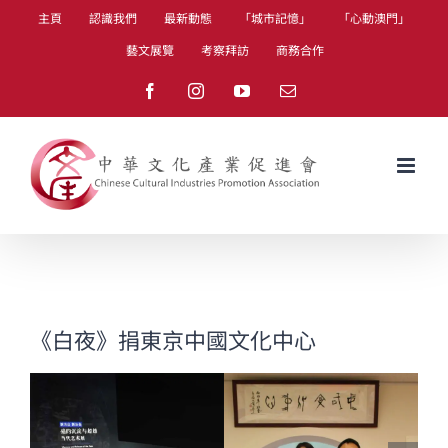
Skip
主頁
認識我們
最新動態
「城市記憶」
「心動澳門」
to
藝文展覽
考察拜訪
商務合作
content
Facebook
Instagram
YouTube
Email
《白夜》捐東京中國文化中心