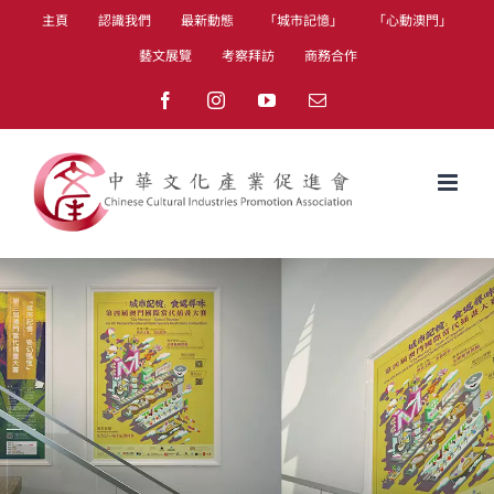
Skip
主頁
認識我們
最新動態
「城市記憶」
「心動澳門」
to
藝文展覽
考察拜訪
商務合作
content
Facebook
Instagram
YouTube
Email