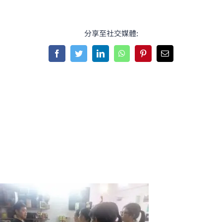
分享至社交媒體:
Facebook
Twitter
LinkedIn
WhatsApp
Pinterest
Email