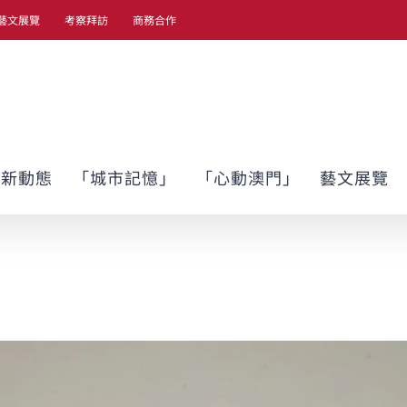
藝文展覽
考察拜訪
商務合作
最新動態
「城市記憶」
「心動澳門」
藝文展覽