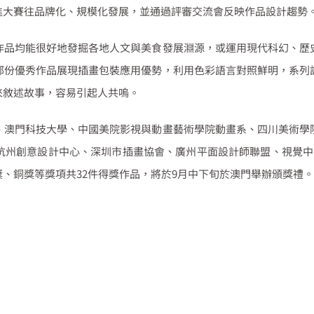
進大賽往品牌化、規模化發展，並通過評審交流會反映作品設計趨勢
作品均能很好地發掘各地人文與美食發展淵源，或運用現代科幻、歷
部份優秀作品展現插畫包裝應用優勢，利用色彩語言對照鮮明，系列
來敘述故事，容易引起人共嗚。
、澳門科技大學、中國美院影視與動畫藝術學院動畫系、四川美術學
杭州創意設計中心、深圳市插畫協會、廣州平面設計師聯盟、視覺中
獎、銅獎等獎項共
32
件得獎作品，將於
9
月中下旬於澳門舉辦頒獎禮。