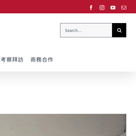
Facebook
Instagram
YouTube
Emai
Search
for:
考察拜訪
商務合作