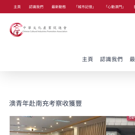
Skip
主頁
認識我們
最新動態
「城市記憶」
「心動澳門」
to
content
主頁
認識我們
澳青年赴南充考察收獲豐