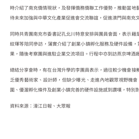
時介紹了南充僑情現狀，及發揮僑務僑聯工作優勢，推動當地
待未來加強與中華文化產業促進會交流聯誼，促進澳門與南充
同時共青團南充市委書記孔北川特意安排與團員會面，表示藉
紋琿等陪同參訪，蒲實介紹了創業小鎮孵化服務及硬件設備，
果，隨後考察團與進駐企業交流項目。行程中亦到訪燕京啤酒
總結分享會時，有在台灣升學的李團員表示，過往較少機會接
乏優秀藝術家、設計師，但缺少曝光、走進內地觀眾視野機會
圍、優渥孵化條件及創業小鎮完善的硬件設施感到讚嘆，特別
資料來源：濠江日報、大眾報