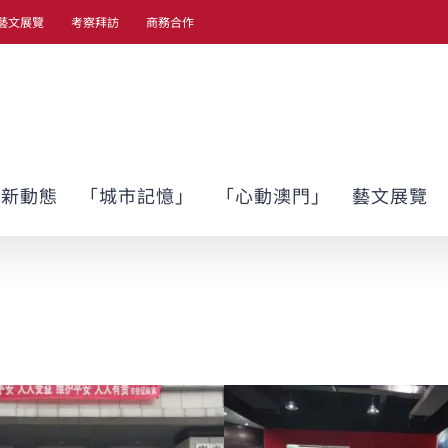
藝文展覽
考察拜訪
商務合作
最新動態
「城市記憶」
「心動澳門」
藝文展覽