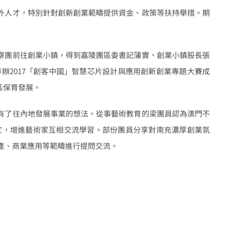
外人才，特別針對創新創業範疇提供資金、政策等扶持舉措。期
察團前往創業小鎮，得到嘉陵團區委書記蒲實、創業小鎮股長張
舉辦
2017
「創客中國」智慧芯片設計與應用創新創業專題大賽成
區保育發展。
有了往內地發展事業的想法。從事藝術教育的梁團員認為澳門不
宜，增進藝術家互相交流學習。部份團員分享對南充濃厚創業氛
產、商業應用等範疇進行提問交流。