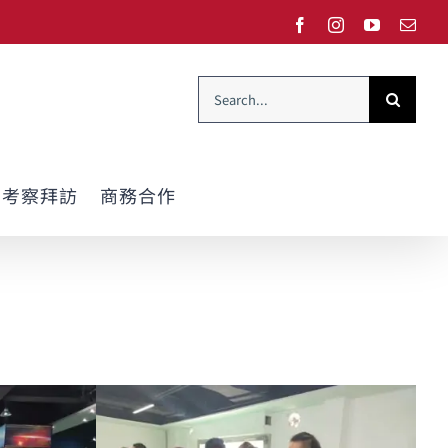
Facebook
Instagram
YouTube
Emai
Search
for:
考察拜訪
商務合作