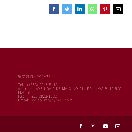
Facebook
Twitter
LinkedIn
WhatsApp
Pinterest
Email
聯繫我們 Contacts
Tel：(+853) 2845-5113
Address：AVENIDA 1 DE MAIO,NO 214,ED. U WA BL10,R/C
FLAT B
Fax：(+853)2823-1122
Email：ccipa_mo@ymail.com