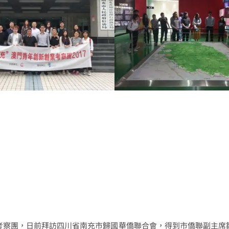
考察團，日前拜訪四川省南充市歸國華僑聯合會，得到市僑聯副主席