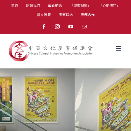
Skip
主頁
認識我們
最新動態
「城市記憶」
「心動澳門」
to
藝文展覽
考察拜訪
商務合作
content
Facebook
Instagram
YouTube
Email