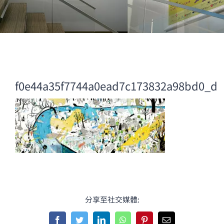
f0e44a35f7744a0ead7c173832a98bd0_d
分享至社交媒體:
Facebook
Twitter
LinkedIn
WhatsApp
Pinterest
Email