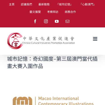
Skip
主頁
認識我們
最新動態
「城市記憶」
「心動澳門」
to
藝文展覽
考察拜訪
商務合作
content
Facebook
Instagram
YouTube
Email
城市記憶：奇幻國度–第三屆澳門當代插
畫大賽入圍作品