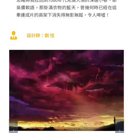
吳儂軟語，那掛滿衣物的藍天，曾幾何時已經在這
牽連成片的高架下消失得無影無蹤，令人唏噓！
設計師：劉 恬