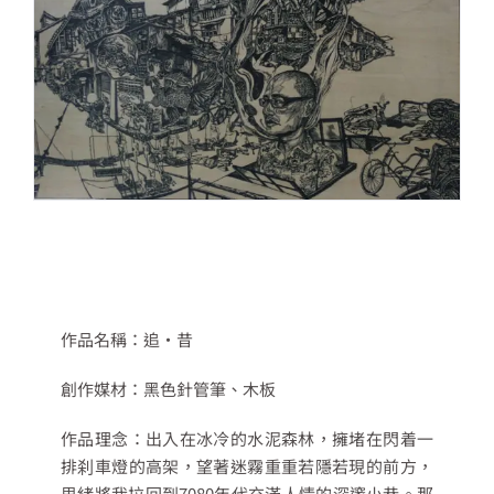
作品名稱：追‧昔
創作媒材：黑色針管筆、木板
作品理念：出入在冰冷的水泥森林，擁堵在閃着一
排刹車燈的高架，望著迷霧重重若隱若現的前方，
思緒將我拉回到7080年代充滿人情的深邃小巷。那