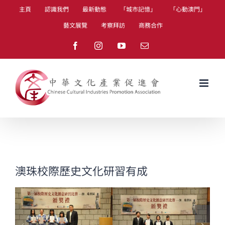
Skip
主頁
認識我們
最新動態
「城市記憶」
「心動澳門」
to
藝文展覽
考察拜訪
商務合作
content
Facebook
Instagram
YouTube
Email
澳珠校際歷史文化研習有成