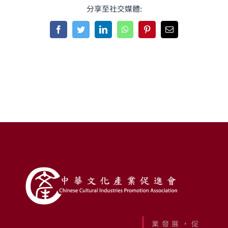
分享至社交媒體:
Facebook
Twitter
LinkedIn
WhatsApp
Pinterest
Email
業發展，促