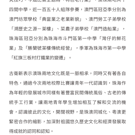
四間中學，近一百五十人組隊參賽，澳門區冠亞季分別為
澳門坊眾學校「典當業之老業新貌」、澳門勞工子弟學校
「溯歷史之源－茶樓」、菜農子弟學校「澳門造船業」，
珠海區冠亞分別為珠海市斗門區第一中學「灣仔的鮮花
業」及「勝蘭號茶樓傳統經營」，季軍為珠海市第一中學
「紅旗三板村打鐵業的變遷」。
古衛新表示澳珠兩地文化既是一脈相承，同時又有著各自
特色，通過今次兩地校際比賽讓青年一代認識到，珠海作
為年輕的發展城市同樣有著豐富民間傳統風俗、古老的傳
統手工行業，讓兩地青年學生增加相互了解和交流的機
會，認識彼此的文化，開闊視野，是珠澳同城化、粵澳更
緊密合作的縮影，加深對祖國悠久歷史文化和經濟發展取
得成就的認同和認知。