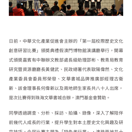
日前，中華文化產業促進會主辦的「第一屆校際歷史文化
創意研習比賽」頒奬典禮假澳門博物館演講廳舉行，開幕
式頒奬嘉賓有中聯辦文教部處長級助理邵彬、教青局教育
研究暨資源廳廳長黃健武、民政總署代表歐陽偉然、文化
產業委員會委員邢榮發、文華書城品牌推廣部經理古衛
新、該會理事長何偉新以及兩地師生家長共八十人出席，
是次比賽得到珠海文華書城合辦，澳門基金會贊助。
同學透過調查、分析、採訪、拍攝、錄像，深入了解陪伴
前幾代人成長的行業，提升學生對本土歷史文化興趣及研
究技巧。今屆比賽主題為「特色老行業」，澳珠兩地共十