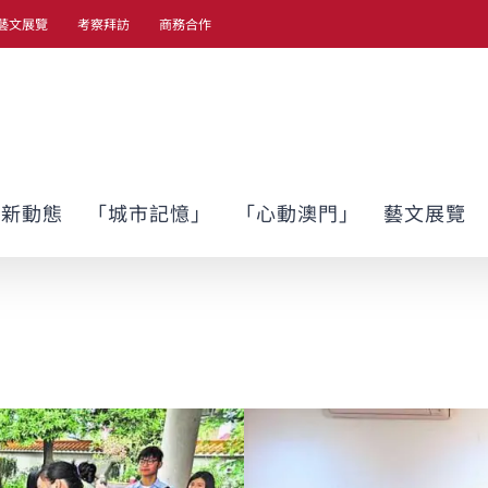
藝文展覽
考察拜訪
商務合作
最新動態
「城市記憶」
「心動澳門」
藝文展覽