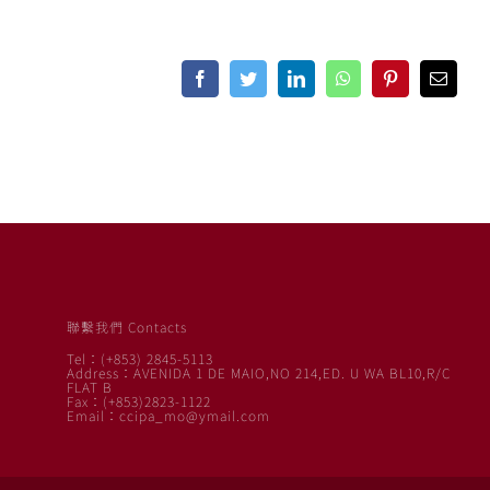
Facebook
Twitter
LinkedIn
WhatsApp
Pinterest
Email
聯繫我們 Contacts
Tel：(+853) 2845-5113
Address：AVENIDA 1 DE MAIO,NO 214,ED. U WA BL10,R/C
FLAT B
Fax：(+853)2823-1122
Email：ccipa_mo@ymail.com