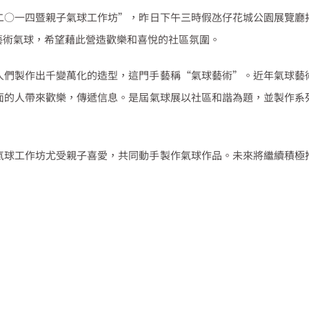
二○一四暨親子氣球工作坊
”
，昨日下午三時假氹仔花城公園展覽廳
藝術氣球，希望藉此營造歡樂和喜悅的社區氛圍。
人們製作出千變萬化的造型，這門手藝稱
“
氣球藝術
”
。近年氣球藝
面的人帶來歡樂，傳遞信息。
是屆氣球展以社區和諧為題，並製作系
氣球工作坊尤受親子喜愛，共同動手製作氣球作品。未來將繼續積極
。