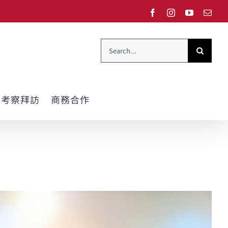
Facebook
Instagram
YouTube
Emai
Search
for:
考察拜訪
商務合作