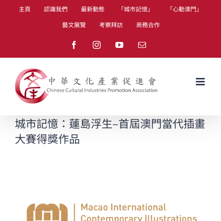
Skip
主頁
認識我們
最新動態
「城市記憶」
「心動澳門」
to
藝文展覽
考察拜訪
商務合作
content
Facebook
Instagram
YouTube
Email
城市記憶：蓮島浮生–首屆澳門當代插畫
大賽得獎作品