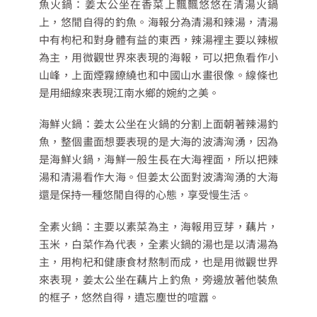
魚火鍋：姜太公坐在香菜上飄飄悠悠在清湯火鍋
上，悠閒自得的釣魚。海報分為清湯和辣湯，清湯
中有枸杞和對身體有益的東西，辣湯裡主要以辣椒
為主，用微觀世界來表現的海報，可以把魚看作小
山峰，上面煙霧繚繞也和中國山水畫很像。線條也
是用細線來表現江南水鄉的婉約之美。
海鮮火鍋：姜太公坐在火鍋的分割上面朝著辣湯釣
魚，整個畫面想要表現的是大海的波濤洶湧，因為
是海鮮火鍋，海鮮一般生長在大海裡面，所以把辣
湯和清湯看作大海。但姜太公面對波濤洶湧的大海
還是保持一種悠閒自得的心態，享受慢生活。
全素火鍋：主要以素菜為主，海報用豆芽，藕片，
玉米，白菜作為代表，全素火鍋的湯也是以清湯為
主，用枸杞和健康食材熬制而成，也是用微觀世界
來表現，姜太公坐在藕片上釣魚，旁邊放著他裝魚
的框子，悠然自得，遺忘塵世的喧囂。