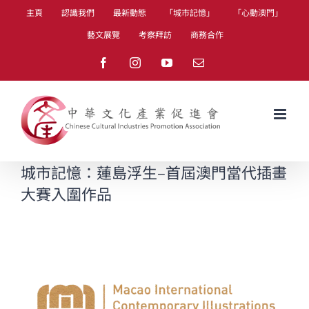
Skip
主頁
認識我們
最新動態
「城市記憶」
「心動澳門」
to
藝文展覽
考察拜訪
商務合作
content
Facebook
Instagram
YouTube
Email
城市記憶：蓮島浮生–首屆澳門當代插畫
大賽入圍作品