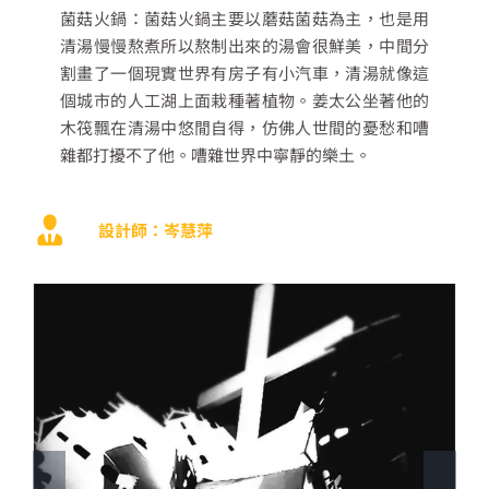
菌菇火鍋：菌菇火鍋主要以蘑菇菌菇為主，也是用
清湯慢慢熬煮所以熬制出來的湯會很鮮美，中間分
割畫了一個現實世界有房子有小汽車，清湯就像這
個城市的人工湖上面栽種著植物。姜太公坐著他的
木筏飄在清湯中悠閒自得，仿佛人世間的憂愁和嘈
雜都打擾不了他。嘈雜世界中寧靜的樂土。
設計師：岑慧萍