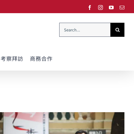
Facebook
Instagram
YouTube
Emai
Search
for:
考察拜訪
商務合作