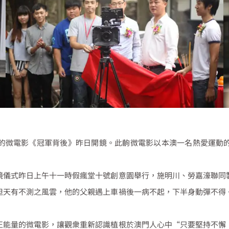
的微電影《冠軍背後》昨日開鏡。此齣微電影以本澳一名熱愛運動
鏡儀式昨日上午十一時假瘋堂十號創意園舉行，施明川、勞嘉濠聯同
但天有不測之風雲，他的父親遇上車禍後一病不起，下半身動彈不得
正能量的微電影，讓觀衆重新認識植根於澳門人心中“只要堅持不懈