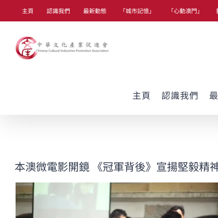
Skip
主頁
認識我們
最新動態
「城市記憶」
「心動澳門」
to
content
主頁
認識我們
本澳微電影開鏡 《冠軍背後》宣揚堅毅精