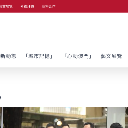
藝文展覽
考察拜訪
商務合作
最新動態
「城市記憶」
「心動澳門」
藝文展覽
神