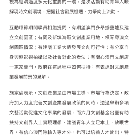
視為經濟適度多元化重要的一環，是次活動有助青年人瞭
解現時文創環境，把握社會發展機遇，力爭向上流動。
互動環節期間學員相繼提問，有期望澳門多舉辦藝墟及建
立文創園區；有問及新填海區文創產業用地、橫琴粵澳文
創園區情況；有建議工業大廈發展文創可行性；有分享自
身興趣影視拍攝以及社會對此的看法；有關心澳門文創店
一家家關門，政府在這過程中如何扶持；有表達對文創產
業發展前景的見解。
施家倫表示，文創產業是由市場主導、市場行為決定，政
府加大力度完善文創產業發展政策的同時，透過舉辦多項
文藝活動促進文化事業的發展，而六月文創基金出臺有助
扶持文創界人士實現理想，建議青年人立足本土，放眼世
界，有信心澳門除輸入專才外，也可以培養人才輸出，特