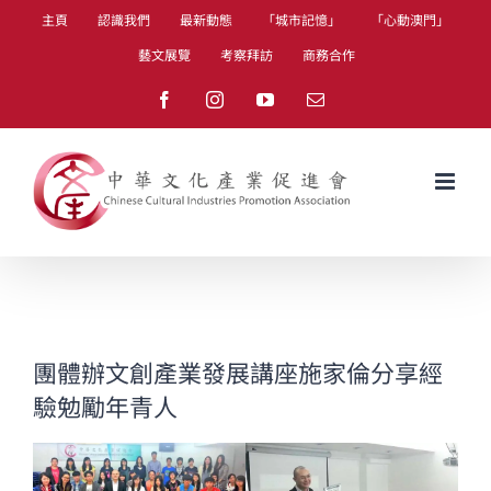
Skip
主頁
認識我們
最新動態
「城市記憶」
「心動澳門」
to
藝文展覽
考察拜訪
商務合作
content
Facebook
Instagram
YouTube
Email
團體辦文創產業發展講座施家倫分享經
驗勉勵年青人