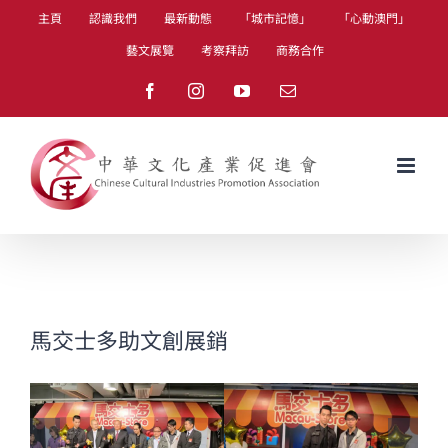
Skip
主頁
認識我們
最新動態
「城市記憶」
「心動澳門」
to
藝文展覽
考察拜訪
商務合作
content
Facebook
Instagram
YouTube
Email
馬交士多助文創展銷