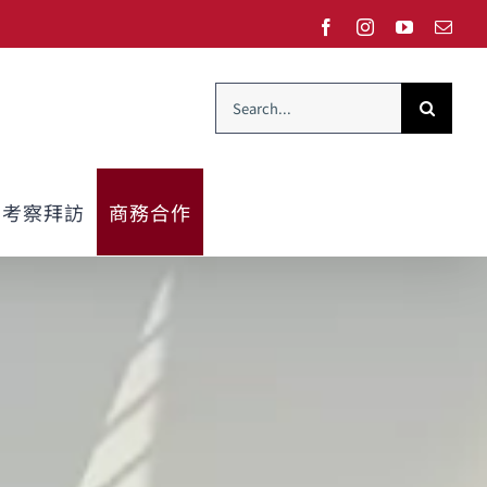
Facebook
Instagram
YouTube
Emai
Search
for:
考察拜訪
商務合作