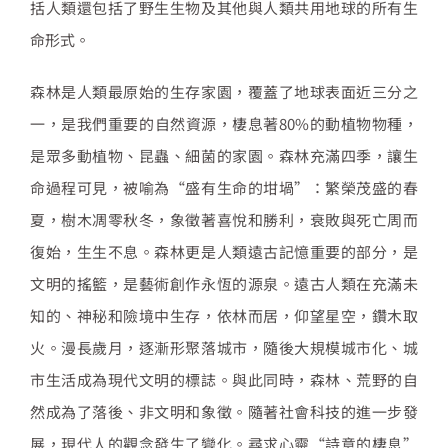
括人類還包括了野生生物及其他與人類共用地球的所有生
命形式。
森林是人類最原始的生存家園，覆蓋了地球表面近三分之
一，是我們重要的自然資源，棲息著80%的動植物物種，
是眾多動植物、昆蟲、細菌的家園。森林充滿四季，讓生
命過程可見，被喻為“盛有生命的坩堝”：繁榮茂盛的春
夏，樹木凋零秋冬，象徵著喜悅和勝利，衰敗與死亡周而
復始，生生不息。森林更是人類遠古記憶重要的部分，是
文明的搖籃，是藝術創作永恆的源泉。遠古人類在充滿未
知的、神秘和險境中生存，依林而居，仰望星空，鑽木取
火。漫長歲月，逐漸形聚落城市，隨後大規模城市化、城
市生活成為現代文明的標誌。與此同時，森林、荒野的自
然成為了落後、非文明和象徵。隨著社會科技的進一步發
展，現代人的觀念發生了變化。尋求心靈“詩意的棲息”