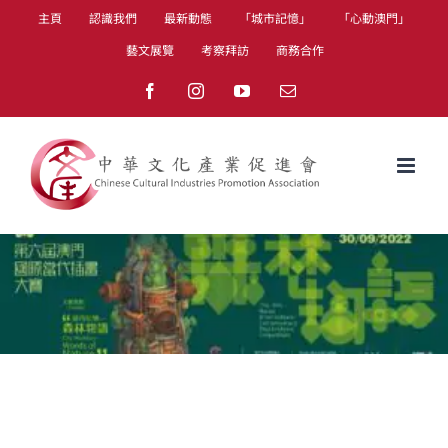
Skip
主頁
認識我們
最新動態
「城市記憶」
「心動澳門」
to
藝文展覽
考察拜訪
商務合作
content
Facebook
Instagram
YouTube
Email