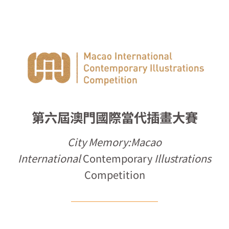
第六屆澳門國際當代插畫大賽
City Memory:Macao
International
Contemporary
Illustrations
Competition