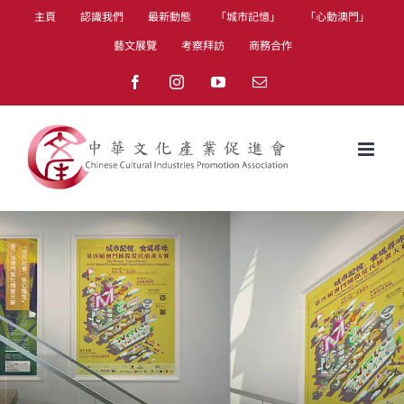
Skip
主頁
認識我們
最新動態
「城市記憶」
「心動澳門」
to
藝文展覽
考察拜訪
商務合作
content
Facebook
Instagram
YouTube
Email