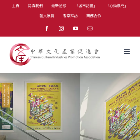
Skip
主頁
認識我們
最新動態
「城市記憶」
「心動澳門」
to
藝文展覽
考察拜訪
商務合作
content
Facebook
Instagram
YouTube
Email