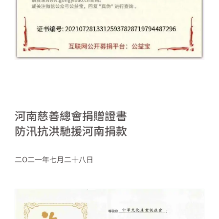
河南慈善總會捐贈證書
防汛抗洪馳援河南捐款
二O二一年七月二十八日