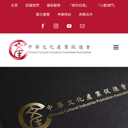
Skip
主頁
認識我們
最新動態
「城市記憶」
「心動澳門」
to
藝文展覽
考察拜訪
商務合作
content
Facebook
Instagram
YouTube
Email