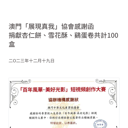
澳門「展現真我」協會感謝函
捐獻杏仁餅、雪花酥、鷄蛋卷共計100
盒
二O二三年十二月十九日