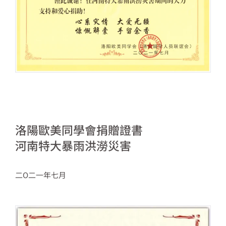
洛陽歐美同學會捐贈證書
河南特大暴雨洪澇災害
二O二一年七月