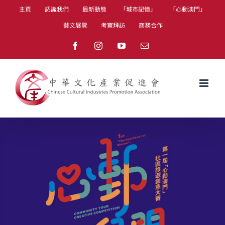
Skip
主頁
認識我們
最新動態
「城市記憶」
「心動澳門」
to
藝文展覽
考察拜訪
商務合作
content
Facebook
Instagram
YouTube
Email