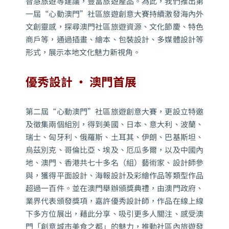
智慧旅遊等建議，豐富旅遊產品。為此，我們推出第
一屆“心動澳門”社區旅遊創意大賽持續激發海內外
文創靈感，探尋澳門社區旅遊資源、文化節慶、特色
商戶等，通過插畫、繪本、包裝設計、多媒體設計等
形式，展示本地文化魅力新視角。
優秀設計 ‧ 澳門首展
第二屆
“心動澳門”社區旅遊創意大賽，更
設立特邀
及徵集兩個組別，得到美國、日本、意大利、波蘭、
瑞士、匈牙利、俄羅斯、土耳其、伊朗、巴基斯坦、
烏茲別克、哥倫比亞、埃及、厄瓜多爾，以及中國內
地、澳門、香港共七十多名（組）藝術家、設計師參
與，獲得平面設計、海報設計及彩繪作品等類型作品
超過一百件。並在澳門舉辦頒獎典禮，由澳門政府、
業界代表頒發獎項，嘉許優秀設計師，作品在線上線
下多方位展出，藉此分享、吸引更多人關注、感受澳
門「創意城市美食之都」的魅力，推動社區內旅遊發