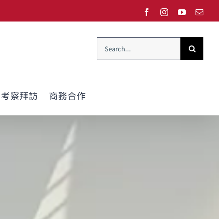
Facebook
Instagram
YouTube
Emai
Search
for:
考察拜訪
商務合作